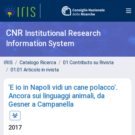
CNR
Institutional Research
Information System
IRIS
Catalogo Ricerca
01 Contributo su Rivista
01.01 Articolo in rivista
'E io in Napoli vidi un cane polacco'.
Ancora sui linguaggi animali, da
Gesner a Campanella
2017