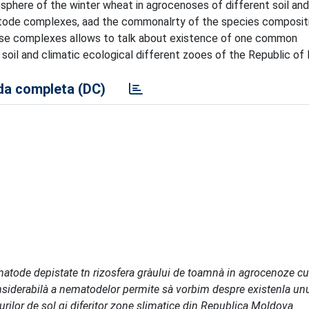
phere of the winter wheat in agrocenoses of different soil and
tode complexes, aad the commonalrty of the species compositi
ese complexes allows to talk about existence of one common
oil and climatic ecological different zooes of the Republic of
a completa (DC)
ematode depistate tn rizosfera gràului de toamnà in agrocenoze cu 
nsiderabilà a nematodelor permite sà vorbim despre existenla u
urilor de sol gi diferitor zone slimatice din Republica Moldova.