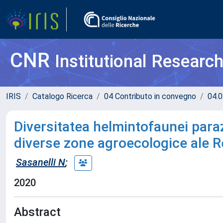
CNR
Institutional Researc
IRIS
Catalogo Ricerca
04 Contributo in convegno
04.0
Diversitatea helmintofaunei paraz
diverse zone agroecologice ale R
Sasanelli N
;
2020
Abstract