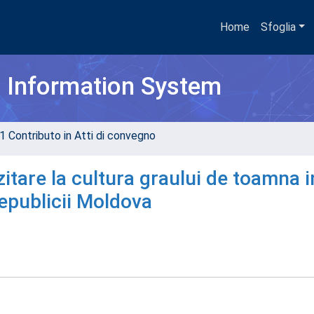
Home
Sfoglia
h Information System
1 Contributo in Atti di convegno
itare la cultura graului de toamna i
epublicii Moldova