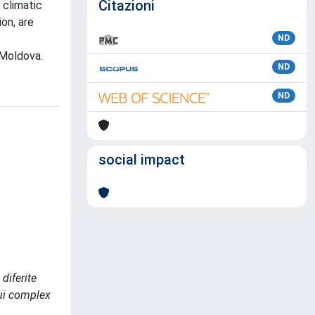
Citazioni
 climatic
on, are
ND
 Moldova.
ND
ND
social impact
diferite
nui complex