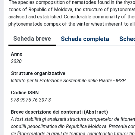
The species compopsition of nematodes found in the rhyzos
zones of Republic of Moldova, the structure of phytonema
analysed and established. Considerable commonality of th
phytonematode compex of the winter wheat inherent to all s
Scheda breve
Scheda completa
Sched
Anno
2020
Strutture organizzative
Istituto per la Protezione Sostenibile delle Piante - IPSP
Codice ISBN
978-9975-76-307-3
Breve descrizione dei contenuti (Abstract)
A fost stabilità gi analizatà structura complexelor de fiton
condilii pedoclimatice din Republica Moldova. Prezenla co
de fitonematode la gràul de toamnà, caracteristic tuturor tip