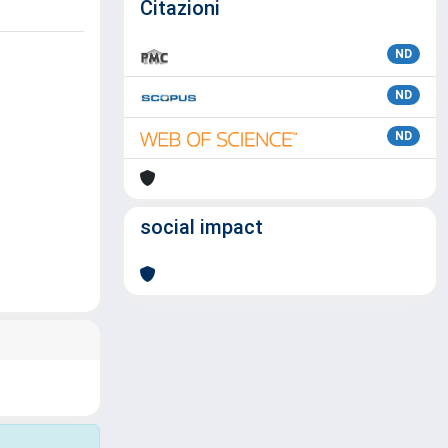
Citazioni
ND
ND
ND
social impact