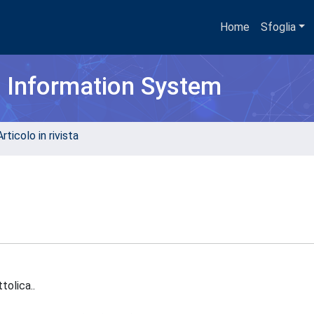
Home
Sfoglia
h Information System
rticolo in rivista
tolica..