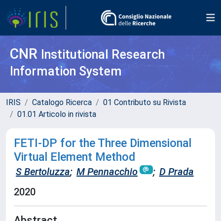
CNR
Institutional Research
Information System
IRIS
Catalogo Ricerca
01 Contributo su Rivista
01.01 Articolo in rivista
FETI-DP for the Three Dimensional
Virtual Element Method
S Bertoluzza
;
M Pennacchio
;
D Prada
2020
Abstract