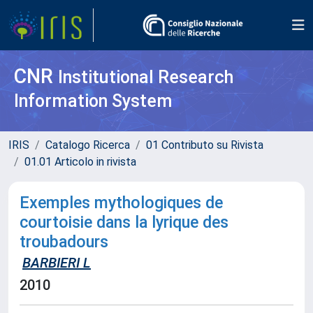
CNR
Institutional Research
Information System
IRIS
Catalogo Ricerca
01 Contributo su Rivista
01.01 Articolo in rivista
Exemples mythologiques de
courtoisie dans la lyrique des
troubadours
BARBIERI L
2010