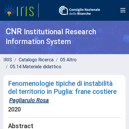
CNR
Institutional Research
Information System
IRIS
Catalogo Ricerca
05 Altro
05.14 Materiale didattico
Fenomenologie tipiche di instabilità
del territorio in Puglia: frane costiere
Pagliarulo Rosa
2020
Abstract