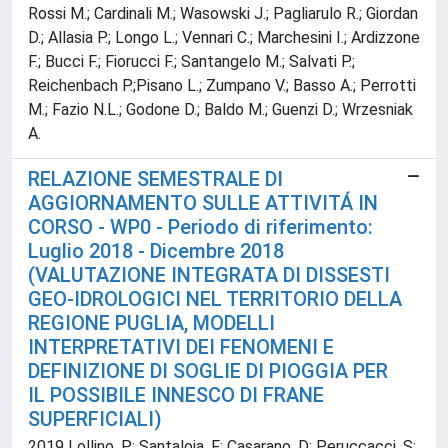
Rossi M.; Cardinali M.; Wasowski J.; Pagliarulo R.; Giordan
D.; Allasia P.; Longo L.; Vennari C.; Marchesini I.; Ardizzone
F.; Bucci F.; Fiorucci F.; Santangelo M.; Salvati P.;
Reichenbach P.;Pisano L.; Zumpano V.; Basso A.; Perrotti
M.; Fazio N.L.; Godone D.; Baldo M.; Guenzi D.; Wrzesniak
A.
RELAZIONE SEMESTRALE DI
AGGIORNAMENTO SULLE ATTIVITÁ IN
CORSO - WP0 - Periodo di riferimento:
Luglio 2018 - Dicembre 2018
(VALUTAZIONE INTEGRATA DI DISSESTI
GEO-IDROLOGICI NEL TERRITORIO DELLA
REGIONE PUGLIA, MODELLI
INTERPRETATIVI DEI FENOMENI E
DEFINIZIONE DI SOGLIE DI PIOGGIA PER
IL POSSIBILE INNESCO DI FRANE
SUPERFICIALI)
2019 Lollino, P; Santaloia, F; Casarano, D; Peruccacci, S;