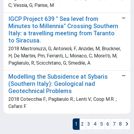
C; Vessia, G; Parise, M
IGCP Project 639 " Sea level from
Minutes to Millennia" Crossing Southern
Italy: a travelling meeting from Taranto
to Siracusa.
2018 Mastronuzzi, G; Antonioli, F; Anzidei, M; Bruckner,
H; De Martini, Pm; Ferranti, L; Monaco, C; Moretti, M;
Pagliarulo, R; Scicchitano, G; Smedile, A
Modelling the Subsidence at Sybaris
(Southern Italy): Geological nad
Geotechnical Problems
2018 Cotecchia F.; Pagliarulo R.; Lenti V.; Coop M.R. ;
Cafaro F.
1
2
3
4
5
6
7
8