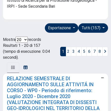
Istituto di Ricerca per la Protezione Idrogeologica -
IRPI - Sede Secondaria Bari
Esportazione
Tutti (157)
Mostra
records
Risultati 1 - 20 di 157
(tempo di esecuzione: 0.04
1
2
3
4
5
6
7
8
secondi).
RELAZIONE SEMESTRALE DI
AGGIORNAMENTO SULLE ATTIVITÁ IN
CORSO - WP0 - Periodo di riferimento:
Luglio 2020 - Dicembre 2020
(VALUTAZIONE INTEGRATA DI DISSESTI
GEO-IDROLOGICI NEL TERRITORIO DELLA