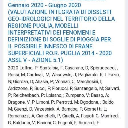
Gennaio 2020 - Giugno 2020
(VALUTAZIONE INTEGRATA DI DISSESTI
GEO-IDROLOGICI NEL TERRITORIO DELLA
REGIONE PUGLIA, MODELLI
INTERPRETATIVI DEI FENOMENI E
DEFINIZIONE DI SOGLIE DI PIOGGIA PER
IL POSSIBILE INNESCO DI FRANE
SUPERFICIALI P.O.R. PUGLIA 2014 - 2020
ASSE V - AZIONE 5.1)
2020 Lollino, P; Santaloia, F; Casarano, D; Speruccacci, ;
Rossi, M; Cardinali, M; Wasowski, J; Pagliarulo, R; L Fazio,
N; Giordan, D; Allasia, P; Vennari, C; Marchesini, I;
Ardizzone, F; Bucci, F; Fiorucci, F; Santangelo, M; Salvati,
P; Reichenbach, P; Lpisano, ; Zumpano, V; Basso, A;
Dragone, V; P Limoni, P; Perrotti, M; Dgodone, ; Baldo,
M; Guenzi, D; Wrzesniak, A; Barnaba, F; Giornetti, L;
Romanazzi, A; Cianchelli, P; Cirielli, A; Fagioli, G; Manfredi,
G; Balducci, V; Bianchi, C; Fugnoli, F; Riccardi, F