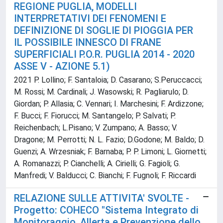
REGIONE PUGLIA, MODELLI
INTERPRETATIVI DEI FENOMENI E
DEFINIZIONE DI SOGLIE DI PIOGGIA PER
IL POSSIBILE INNESCO DI FRANE
SUPERFICIALI P.O.R. PUGLIA 2014 - 2020
ASSE V - AZIONE 5.1)
2021 P. Lollino; F. Santaloia; D. Casarano; S.Peruccacci;
M. Rossi; M. Cardinali; J. Wasowski; R. Pagliarulo; D.
Giordan; P. Allasia; C. Vennari; I. Marchesini; F. Ardizzone;
F. Bucci; F. Fiorucci; M. Santangelo; P. Salvati; P.
Reichenbach; L.Pisano; V. Zumpano; A. Basso; V.
Dragone; M. Perrotti; N. L. Fazio; D.Godone; M. Baldo; D.
Guenzi; A. Wrzesniak; F. Barnaba; P. P. Limoni; L. Giornetti;
A. Romanazzi; P. Cianchelli; A. Cirielli; G. Fagioli; G.
Manfredi; V. Balducci; C. Bianchi; F. Fugnoli; F. Riccardi
RELAZIONE SULLE ATTIVITA' SVOLTE -
Progetto: COHECO "Sistema Integrato di
Monitoraggio, Allerta e Prevenzione dello