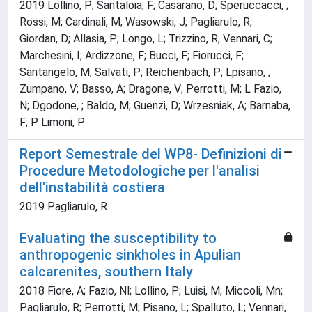
2019 Lollino, P; Santaloia, F; Casarano, D; Speruccacci, ;
Rossi, M; Cardinali, M; Wasowski, J; Pagliarulo, R;
Giordan, D; Allasia, P; Longo, L; Trizzino, R; Vennari, C;
Marchesini, I; Ardizzone, F; Bucci, F; Fiorucci, F;
Santangelo, M; Salvati, P; Reichenbach, P; Lpisano, ;
Zumpano, V; Basso, A; Dragone, V; Perrotti, M; L Fazio,
N; Dgodone, ; Baldo, M; Guenzi, D; Wrzesniak, A; Barnaba,
F; P Limoni, P
Report Semestrale del WP8- Definizioni di
Procedure Metodologiche per l'analisi
dell'instabilità costiera
2019 Pagliarulo, R
Evaluating the susceptibility to
anthropogenic sinkholes in Apulian
calcarenites, southern Italy
2018 Fiore, A; Fazio, Nl; Lollino, P; Luisi, M; Miccoli, Mn;
Pagliarulo, R; Perrotti, M; Pisano, L; Spalluto, L; Vennari,