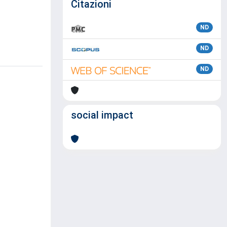
Citazioni
ND
ND
ND
social impact