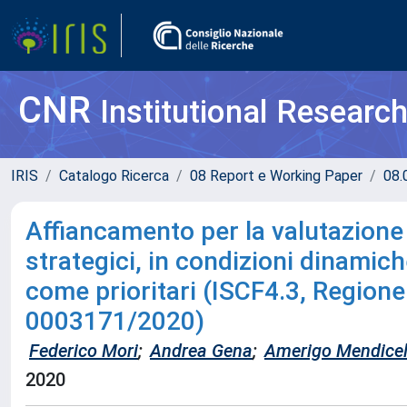
CNR
Institutional Researc
IRIS
Catalogo Ricerca
08 Report e Working Paper
08.
Affiancamento per la valutazione d
strategici, in condizioni dinamiche
come prioritari (ISCF4.3, Regione 
0003171/2020)
Federico Mori
;
Andrea Gena
;
Amerigo Mendicel
2020