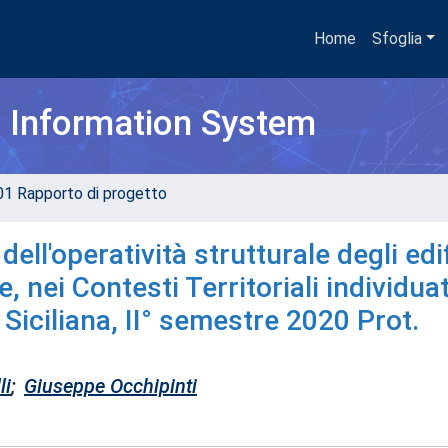
Home
Sfoglia
h Information System
01 Rapporto di progetto
ell'operatività strutturale degli edif
, nei Contesti Territoriali individuat
Siciliana, II° semestre 2020 Prot.
li
;
Giuseppe Occhipinti