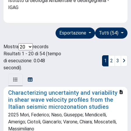
Istituto di Geologia Ambientale e Geoingegneria -
IGAG
Esportazione
Tutti (54)
Mostra
records
Risultati 1 - 20 di 54 (tempo
di esecuzione: 0.048
1
2
3
secondi).
Characterizing uncertainty and variability
in shear wave velocity profiles from the
Italian seismic microzonation studies
2025 Mori, Federico; Naso, Giuseppe; Mendicelli,
Amerigo; Ciotoli, Giancarlo; Varone, Chiara; Moscatelli,
Massimiliano