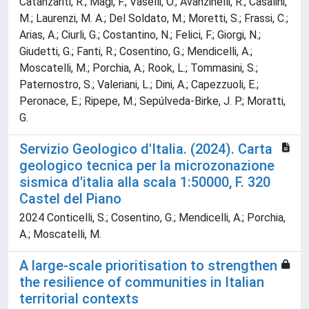
Catanzariti, R.; Magi, F.; Vaselli, O.; Avanzinelli, R.; Casalini,
M.; Laurenzi, M. A.; Del Soldato, M.; Moretti, S.; Frassi, C.;
Arias, A.; Ciurli, G.; Costantino, N.; Felici, F.; Giorgi, N.;
Giudetti, G.; Fanti, R.; Cosentino, G.; Mendicelli, A.;
Moscatelli, M.; Porchia, A.; Rook, L.; Tommasini, S.;
Paternostro, S.; Valeriani, L.; Dini, A.; Capezzuoli, E.;
Peronace, E.; Ripepe, M.; Sepúlveda-Birke, J. P.; Moratti,
G.
Servizio Geologico d'Italia. (2024). Carta
geologico tecnica per la microzonazione
sismica d'italia alla scala 1:50000, F. 320
Castel del Piano
2024 Conticelli, S.; Cosentino, G.; Mendicelli, A.; Porchia,
A.; Moscatelli, M.
A large-scale prioritisation to strengthen
the resilience of communities in Italian
territorial contexts