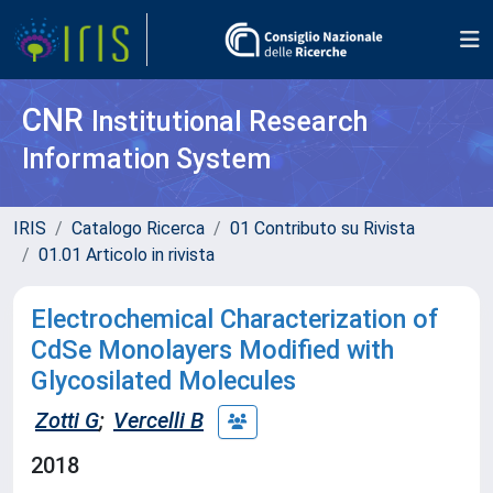
CNR
Institutional Research
Information System
IRIS
Catalogo Ricerca
01 Contributo su Rivista
01.01 Articolo in rivista
Electrochemical Characterization of
CdSe Monolayers Modified with
Glycosilated Molecules
Zotti G
;
Vercelli B
2018