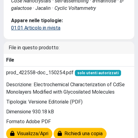
CdSe Nanocrystals · self-assembling · a-mannose · b-
galactose · Jacalin · Cyclic Voltammetry
Appare nelle tipologie:
01.01 Articolo in rivista
File in questo prodotto:
File
prod_422558-doc_150254.pdf
solo utenti autorizzati
Descrizione: Electrochemical Characterization of CdSe
Monolayers Modified with Glycosilated Molecules
Tipologia: Versione Editoriale (PDF)
Dimensione 930.18 kB
Formato Adobe PDF
Visualizza/Apri
Richiedi una copia