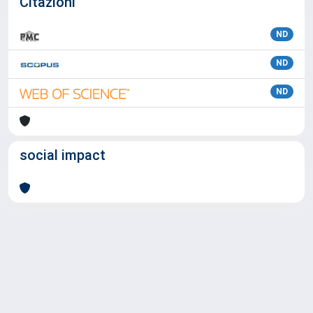
Citazioni
ND
ND
ND
social impact
Powered by
IRIS
-
about IRIS
-