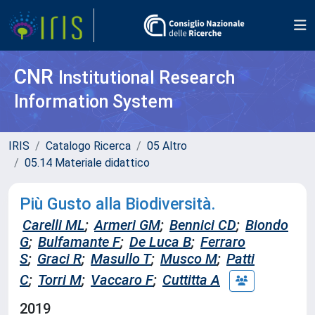
CNR
Institutional Research
Information System
IRIS
Catalogo Ricerca
05 Altro
05.14 Materiale didattico
Più Gusto alla Biodiversità.
Carelli ML
;
Armeri GM
;
Bennici CD
;
Biondo
G
;
Bulfamante F
;
De Luca B
;
Ferraro
S
;
Graci R
;
Masullo T
;
Musco M
;
Patti
C
;
Torri M
;
Vaccaro F
;
Cuttitta A
2019