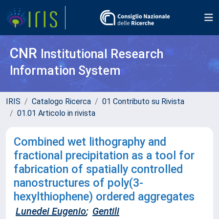
CNR
Institutional Research
Information System
IRIS
Catalogo Ricerca
01 Contributo su Rivista
01.01 Articolo in rivista
Combined wet lithography and
fractional precipitation as a tool for
fabrication of spatially controlled
nanostructures of poly(3-
hexylthiophene) ordered aggregates
Lunedei Eugenio
;
Gentili