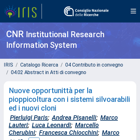
CNR
Institutional Research
Information System
IRIS
Catalogo Ricerca
04 Contributo in convegno
04.02 Abstract in Atti di convegno
Nuove opportunittà per la
pioppicoltura con i sistemi silvoarabili
ed i nuovi cloni
Pierluigi Paris
;
Andrea Pisanelli
;
Marco
Lauteri
;
Luca Leonardi
;
Marcello
Cherubini
;
Francesca Chiocchini
;
Marco