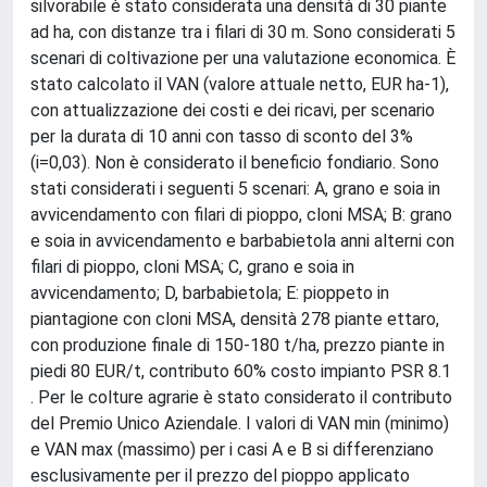
silvorabile è stato considerata una densità di 30 piante
ad ha, con distanze tra i filari di 30 m. Sono considerati 5
scenari di coltivazione per una valutazione economica. È
stato calcolato il VAN (valore attuale netto, EUR ha-1),
con attualizzazione dei costi e dei ricavi, per scenario
per la durata di 10 anni con tasso di sconto del 3%
(i=0,03). Non è considerato il beneficio fondiario. Sono
stati considerati i seguenti 5 scenari: A, grano e soia in
avvicendamento con filari di pioppo, cloni MSA; B: grano
e soia in avvicendamento e barbabietola anni alterni con
filari di pioppo, cloni MSA; C, grano e soia in
avvicendamento; D, barbabietola; E: pioppeto in
piantagione con cloni MSA, densità 278 piante ettaro,
con produzione finale di 150-180 t/ha, prezzo piante in
piedi 80 EUR/t, contributo 60% costo impianto PSR 8.1
. Per le colture agrarie è stato considerato il contributo
del Premio Unico Aziendale. I valori di VAN min (minimo)
e VAN max (massimo) per i casi A e B si differenziano
esclusivamente per il prezzo del pioppo applicato