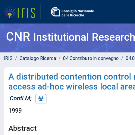
CNR
Institutional Researc
IRIS
Catalogo Ricerca
04 Contributo in convegno
04.0
A distributed contention contro
access ad-hoc wireless local ar
Conti M
;
1999
Abstract