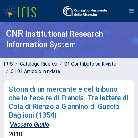
CNR
Institutional Research
Information System
IRIS
Catalogo Ricerca
01 Contributo su Rivista
01.01 Articolo in rivista
Storia di un mercante e del tribuno
che lo fece re di Francia. Tre lettere di
Cola di Rienzo a Giannino di Guccio
Baglioni (1354)
Vaccaro Giulio
2018