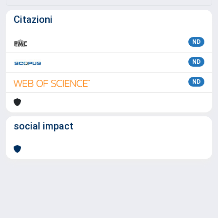
Citazioni
ND
ND
ND
social impact