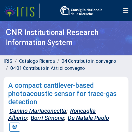
CNR
Institutional Research
Information System
IRIS
Catalogo Ricerca
04 Contributo in convegno
04.01 Contributo in Atti di convegno
A compact cantilever-based
photoacoustic sensor for trace-gas
detection
Canino Mariaconcetta
;
Roncaglia
Alberto
;
Borri Simone
;
De Natale Paolo