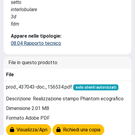
setto
interlobulare
3d
fdm
Appare nelle tipologie:
08.04 Rapporto tecnico
File in questo prodotto:
File
prod_437043-doc_156534.pdf
solo utenti autorizzati
Descrizione: Realizzazione stampo Phantom ecografico
Dimensione 2.01 MB
Formato Adobe PDF
Visualizza/Apri
Richiedi una copia