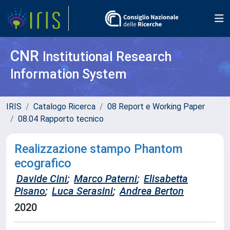
CNR
Institutional Research
Information System
IRIS
Catalogo Ricerca
08 Report e Working Paper
08.04 Rapporto tecnico
Realizzazione stampo Phantom
ecografico
Davide Cini
;
Marco Paterni
;
Elisabetta
Pisano
;
Luca Serasini
;
Andrea Berton
2020