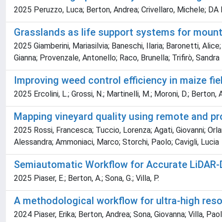
2025 Peruzzo, Luca; Berton, Andrea; Crivellaro, Michele; DA 
Grasslands as life support systems for mounta
2025 Giamberini, Mariasilvia; Baneschi, Ilaria; Baronetti, Alic
Gianna; Provenzale, Antonello; Raco, Brunella; Trifirò, Sandra
Improving weed control efficiency in maize f
2025 Ercolini, L.; Grossi, N.; Martinelli, M.; Moroni, D.; Berton, A.
Mapping vineyard quality using remote and pr
2025 Rossi, Francesca; Tuccio, Lorenza; Agati, Giovanni; Orla
Alessandra; Ammoniaci, Marco; Storchi, Paolo; Cavigli, Lucia
Semiautomatic Workflow for Accurate LiDAR-D
2025 Piaser, E.; Berton, A.; Sona, G.; Villa, P.
A methodological workflow for ultra-high res
2024 Piaser, Erika; Berton, Andrea; Sona, Giovanna; Villa, Pao