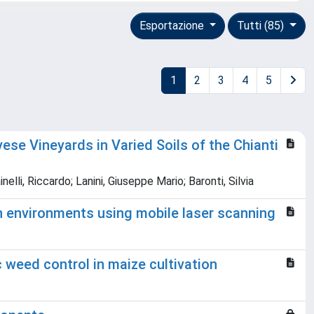
Esportazione
Tutti (85)
1
2
3
4
5
se Vineyards in Varied Soils of the Chianti
nelli, Riccardo; Lanini, Giuseppe Mario; Baronti, Silvia
an environments using mobile laser scanning
weed control in maize cultivation