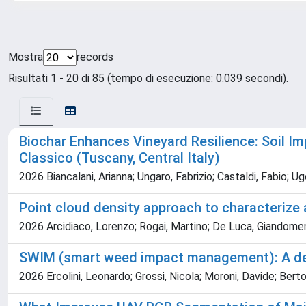
Mostra
records
Risultati 1 - 20 di 85 (tempo di esecuzione: 0.039 secondi).
Biochar Enhances Vineyard Resilience: Soil Im
Classico (Tuscany, Central Italy)
2026 Biancalani, Arianna; Ungaro, Fabrizio; Castaldi, Fabio; Ug
Point cloud density approach to characterize
2026 Arcidiaco, Lorenzo; Rogai, Martino; De Luca, Giandomenico
SWIM (smart weed impact management): A decis
2026 Ercolini, Leonardo; Grossi, Nicola; Moroni, Davide; Berto