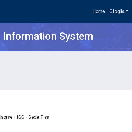
Home
Sfoglia
h Information System
risorse - IGG - Sede Pisa