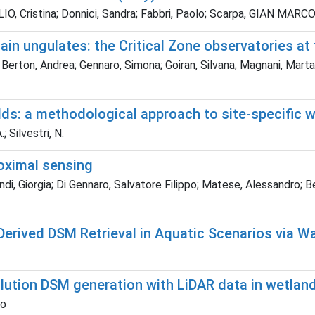
LIO, Cristina; Donnici, Sandra; Fabbri, Paolo; Scarpa, GIAN MARCO
in ungulates: the Critical Zone observatories at t
e; Berton, Andrea; Gennaro, Simona; Goiran, Silvana; Magnani, Marta;
ields: a methodological approach to site-specifi
; Silvestri, N.
oximal sensing
ndi, Giorgia; Di Gennaro, Salvatore Filippo; Matese, Alessandro; B
erived DSM Retrieval in Aquatic Scenarios via W
olution DSM generation with LiDAR data in wetlan
lo