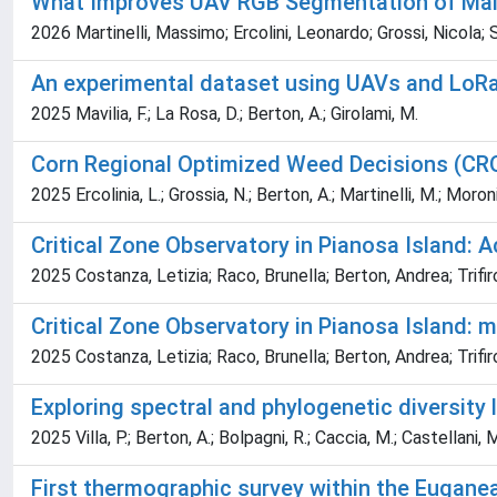
What Improves UAV RGB Segmentation of Mai
2026 Martinelli, Massimo; Ercolini, Leonardo; Grossi, Nicola; 
An experimental dataset using UAVs and LoRa
2025 Mavilia, F.; La Rosa, D.; Berton, A.; Girolami, M.
Corn Regional Optimized Weed Decisions (CRO
2025 Ercolinia, L.; Grossia, N.; Berton, A.; Martinelli, M.; Moroni,
Critical Zone Observatory in Pianosa Island:
2025 Costanza, Letizia; Raco, Brunella; Berton, Andrea; Trifir
Critical Zone Observatory in Pianosa Island: 
2025 Costanza, Letizia; Raco, Brunella; Berton, Andrea; Trifir
Exploring spectral and phylogenetic diversity 
2025 Villa, P.; Berton, A.; Bolpagni, R.; Caccia, M.; Castellani, M
First thermographic survey within the Euganean