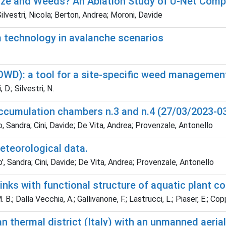
ze and Weeds? An Ablation Study of U-Net Com
Silvestri, Nicola; Berton, Andrea; Moroni, Davide
 technology in avalanche scenarios
WD): a tool for a site-specific weed managemen
 D.; Silvestri, N.
 Accumulation chambers n.3 and n.4 (27/03/2023-0
o, Sandra; Cini, Davide; De Vita, Andrea; Provenzale, Antonello
meteorological data.
o', Sandra; Cini, Davide; De Vita, Andrea; Provenzale, Antonello
links with functional structure of aquatic plant 
. B.; Dalla Vecchia, A.; Gallivanone, F.; Lastrucci, L.; Piaser, E.; Copp
 thermal district (Italy) with an unmanned aerial