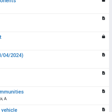
ponents
t
3/04/2024)
communities
i, A.
 vehicle