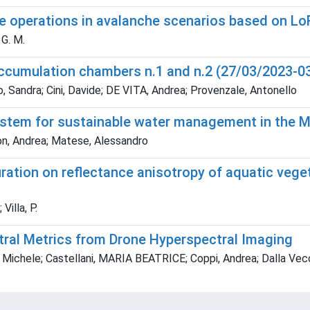
ue operations in avalanche scenarios based on L
 G. M.
 Accumulation chambers n.1 and n.2 (27/03/2023-0
ro, Sandra; Cini, Davide; DE VITA, Andrea; Provenzale, Antonello
ystem for sustainable water management in the M
n, Andrea; Matese, Alessandro
ration on reflectance anisotropy of aquatic veget
Villa, P.
ctral Metrics from Drone Hyperspectral Imaging
, Michele; Castellani, MARIA BEATRICE; Coppi, Andrea; Dalla Vecch