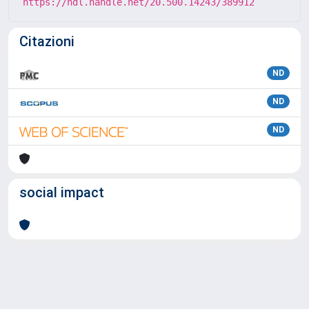
https://hdl.handle.net/20.500.14243/389912
Citazioni
ND
ND
ND
social impact