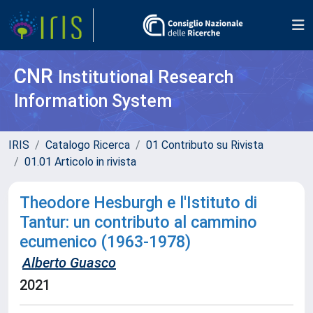
CNR
Institutional Research
Information System
IRIS
Catalogo Ricerca
01 Contributo su Rivista
01.01 Articolo in rivista
Theodore Hesburgh e l'Istituto di
Tantur: un contributo al cammino
ecumenico (1963-1978)
Alberto Guasco
2021