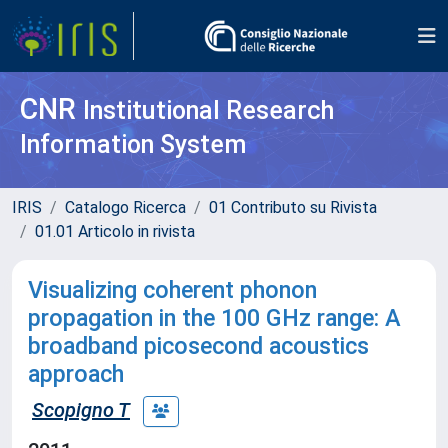
CNR
Institutional Research
Information System
IRIS
Catalogo Ricerca
01 Contributo su Rivista
01.01 Articolo in rivista
Visualizing coherent phonon
propagation in the 100 GHz range: A
broadband picosecond acoustics
approach
Scopigno T