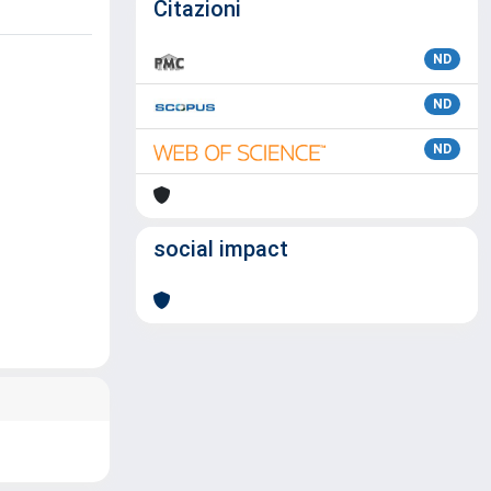
Citazioni
ND
ND
ND
social impact