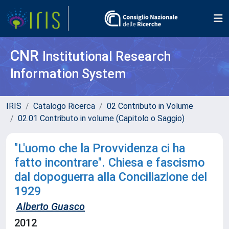
CNR
Institutional Research
Information System
IRIS
Catalogo Ricerca
02 Contributo in Volume
02.01 Contributo in volume (Capitolo o Saggio)
"L'uomo che la Provvidenza ci ha
fatto incontrare". Chiesa e fascismo
dal dopoguerra alla Conciliazione del
1929
Alberto Guasco
2012