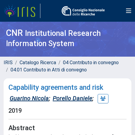
CNR
Institutional Research
Information System
IRIS
Catalogo Ricerca
04 Contributo in convegno
04.01 Contributo in Atti di convegno
Capability agreements and risk
Guarino Nicola
;
Porello Daniele
;
2019
Abstract