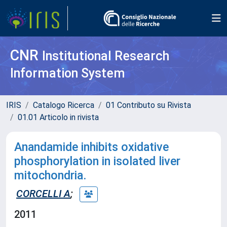
CNR
Institutional Research
Information System
IRIS
Catalogo Ricerca
01 Contributo su Rivista
01.01 Articolo in rivista
Anandamide inhibits oxidative
phosphorylation in isolated liver
mitochondria.
CORCELLI A
;
2011