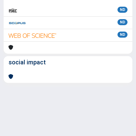
ND
ND
ND
social impact
Powered by
IRIS
-
about IRIS
-