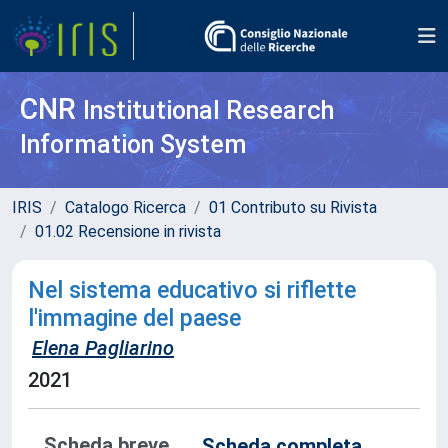
CNR
Institutional Research
Information System
IRIS
Catalogo Ricerca
01 Contributo su Rivista
01.02 Recensione in rivista
Nel sistema educativo si riflette
l'immagine del paese
Elena Pagliarino
2021
Scheda breve
Scheda completa