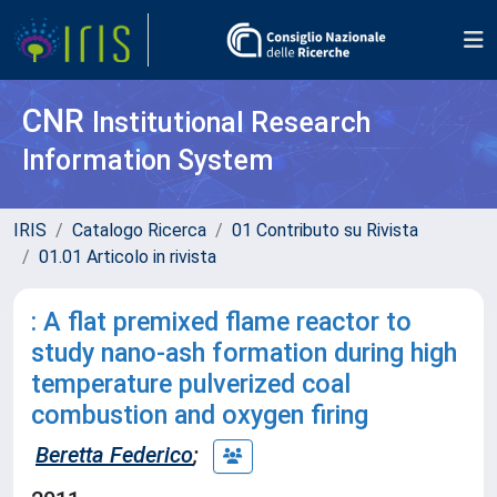
CNR
Institutional Research
Information System
IRIS
Catalogo Ricerca
01 Contributo su Rivista
01.01 Articolo in rivista
: A flat premixed flame reactor to
study nano-ash formation during high
temperature pulverized coal
combustion and oxygen firing
Beretta Federico
;