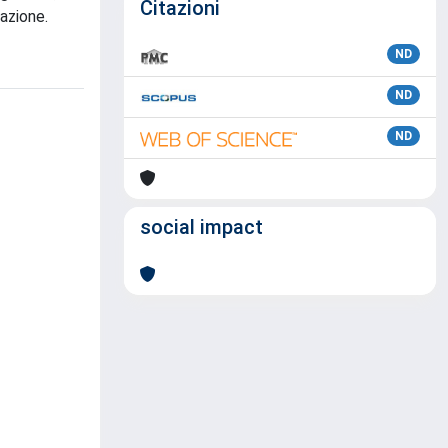
Citazioni
uazione.
ND
ND
ND
social impact