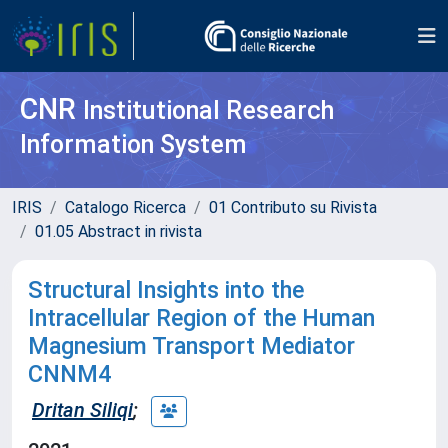
CNR
Institutional Research
Information System
IRIS
Catalogo Ricerca
01 Contributo su Rivista
01.05 Abstract in rivista
Structural Insights into the
Intracellular Region of the Human
Magnesium Transport Mediator
CNNM4
Dritan Siliqi
;