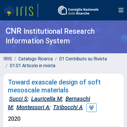
CNR
Institutional Research
Information System
IRIS
Catalogo Ricerca
01 Contributo su Rivista
01.01 Articolo in rivista
Toward exascale design of soft
mesoscale materials
Succi S
;
Lauricella M
;
Bernaschi
M
;
Montessori A
;
Tiribocchi A
2020