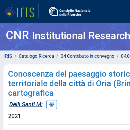
CNR
Institutional Researc
IRIS
Catalogo Ricerca
04 Contributo in convegno
04.0
Conoscenza del paesaggio storic
territoriale della città di Oria (B
cartografica
Delli Santi M
;
2021