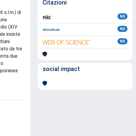
Citazioni
 s.l.m.) di
ND
 una
edio (XIV
ND
le insiste
rbani
ND
zato da tre
senta due
to
social impact
emporanea