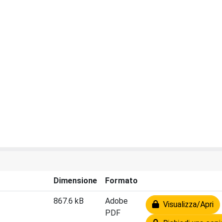
Dimensione
Formato
867.6 kB
Adobe
Visualizza/Apri
PDF