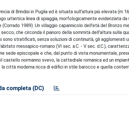
ncia di Brindisi in Puglia ed è situata sull'altura più elevata (m 166
ungo un'antica linea di spiaggia, morfologicamente evidenziata da
e (Corrado 1989). Un villaggio capannicolo dell'età del Bronzo m
ecco, che circonda il pianoro della sommità dell'altura sulla qua
si sono stratificati, senza soluzioni di continuità, gli agglomerati u
 l'abitato messapico-romano (VI sec. a.C. - V sec. d.C.), caratteriz
iviene sede episcopale e che, dal punto di vista monumentale, pre
na, il castello normanno svevo, la cattedrale romanica ed un impian
, la città moderna ricca di edifici in stile barocco e quella cont
a completa (DC)