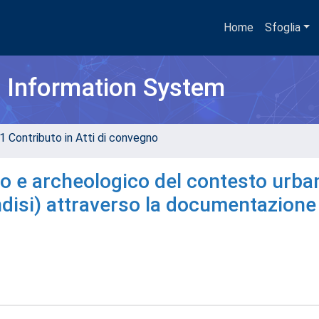
Home
Sfoglia
h Information System
1 Contributo in Atti di convegno
o e archeologico del contesto urba
rindisi) attraverso la documentazione