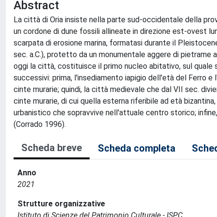
Abstract
La città di Oria insiste nella parte sud-occidentale della provi
un cordone di dune fossili allineate in direzione est-ovest l
scarpata di erosione marina, formatasi durante il Pleistocen
sec. a.C.), protetto da un monumentale aggere di pietrame a s
oggi la città, costituisce il primo nucleo abitativo, sul quale 
successivi: prima, l'insediamento iapigio dell'età del Ferro e
cinte murarie; quindi, la città medievale che dal VII sec. d
cinte murarie, di cui quella esterna riferibile ad età bizanti
urbanistico che sopravvive nell'attuale centro storico; infine
(Corrado 1996).
Scheda breve
Scheda completa
Sched
Anno
2021
Strutture organizzative
Istituto di Scienze del Patrimonio Culturale - ISPC