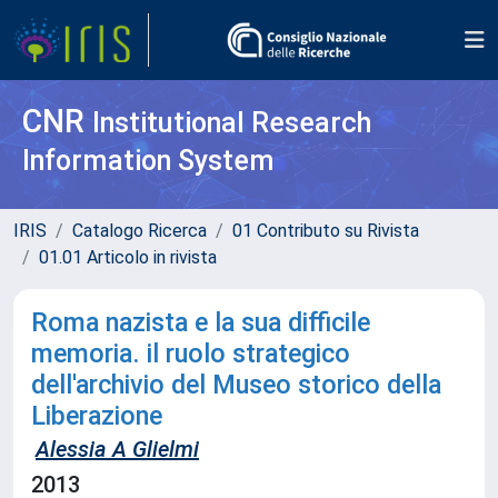
CNR
Institutional Research
Information System
IRIS
Catalogo Ricerca
01 Contributo su Rivista
01.01 Articolo in rivista
Roma nazista e la sua difficile
memoria. il ruolo strategico
dell'archivio del Museo storico della
Liberazione
Alessia A Glielmi
2013