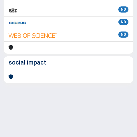
ND
ND
ND
social impact
Powered by
IRIS
-
about IRIS
-
Utilizzo dei cookie