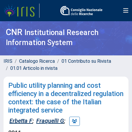
CNR
Institutional Research
Information System
IRIS
Catalogo Ricerca
01 Contributo su Rivista
01.01 Articolo in rivista
Public utility planning and cost
efficiency in a decentralized regulation
context: the case of the Italian
integrated service
Erbetta F
;
Fraquelli G
;