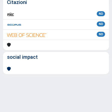
Citazioni
ND
ND
ND
social impact
Powered by
IRIS
-
about IRIS
-