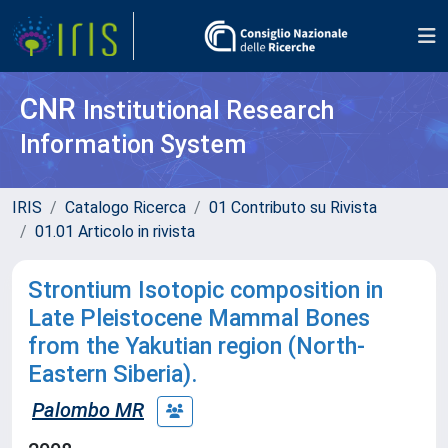
CNR
Institutional Research
Information System
IRIS
Catalogo Ricerca
01 Contributo su Rivista
01.01 Articolo in rivista
Strontium Isotopic composition in
Late Pleistocene Mammal Bones
from the Yakutian region (North-
Eastern Siberia).
Palombo MR