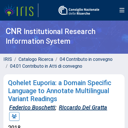
CNR
Institutional Research
Information System
IRIS
Catalogo Ricerca
04 Contributo in convegno
04.01 Contributo in Atti di convegno
Qohelet Euporia: a Domain Specific
Language to Annotate Multilingual
Variant Readings
Federico Boschetti
;
Riccardo Del Gratta
2018