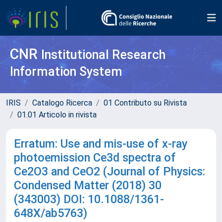
CNR
Institutional Research
Information System
IRIS
Catalogo Ricerca
01 Contributo su Rivista
01.01 Articolo in rivista
Erratum: Use and mis-use of x-ray
photoemission Ce3d spectra of
Ce2O3 and CeO2 (Journal of Physics:
Condensed Matter (2018) 30
(343003) DOI: 10.1088/1361-
648X/ab5763)