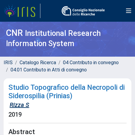
CNR
Institutional Research
Information System
IRIS
Catalogo Ricerca
04 Contributo in convegno
04.01 Contributo in Atti di convegno
Studio Topografico della Necropoli di
Siderospilia (Prinias)
Rizza S
2019
Abstract