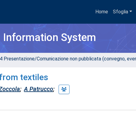
Home
Sfoglia
h Information System
4 Presentazione/Comunicazione non pubblicata (convegno, evento
from textiles
Zoccola
;
A Patrucco
;