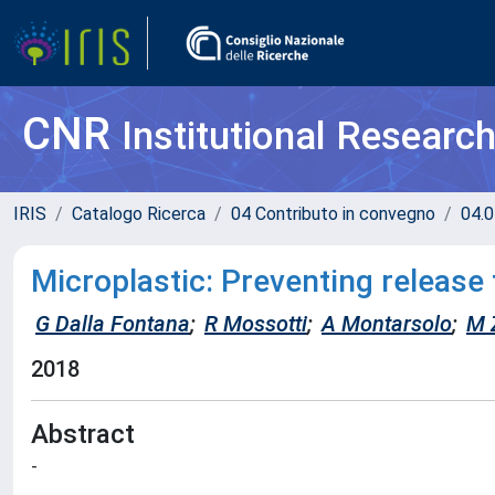
CNR
Institutional Researc
IRIS
Catalogo Ricerca
04 Contributo in convegno
04.0
Microplastic: Preventing release 
G Dalla Fontana
;
R Mossotti
;
A Montarsolo
;
M 
2018
Abstract
-