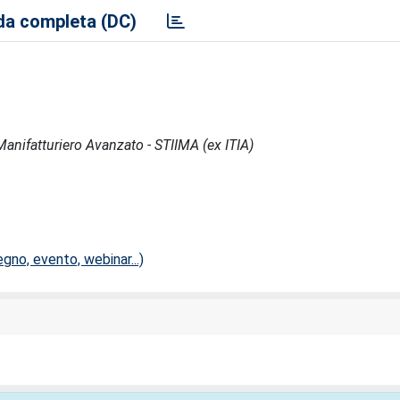
a completa (DC)
l Manifatturiero Avanzato - STIIMA (ex ITIA)
no, evento, webinar...)