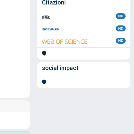
Citazioni
ND
ND
ND
social impact