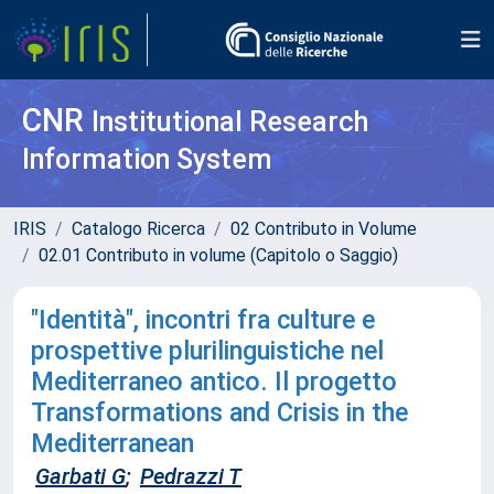
CNR
Institutional Research
Information System
IRIS
Catalogo Ricerca
02 Contributo in Volume
02.01 Contributo in volume (Capitolo o Saggio)
"Identità", incontri fra culture e
prospettive plurilinguistiche nel
Mediterraneo antico. Il progetto
Transformations and Crisis in the
Mediterranean
Garbati G
;
Pedrazzi T