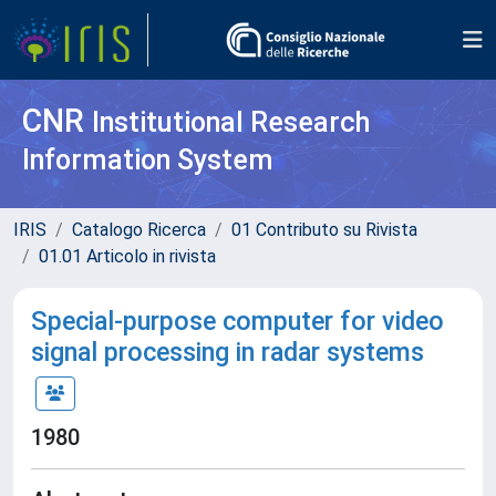
CNR
Institutional Research
Information System
IRIS
Catalogo Ricerca
01 Contributo su Rivista
01.01 Articolo in rivista
Special-purpose computer for video
signal processing in radar systems
1980