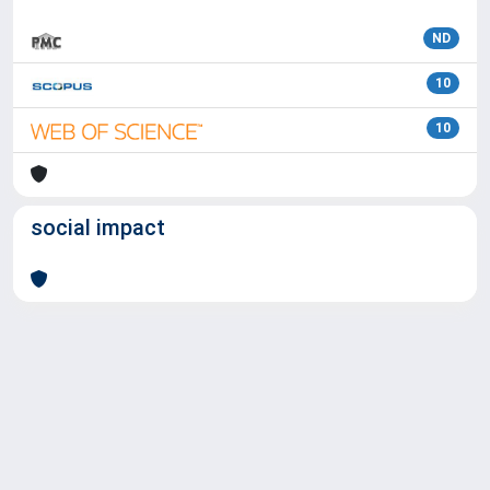
ND
10
10
social impact
Powered by
IRIS
-
about IRIS
-