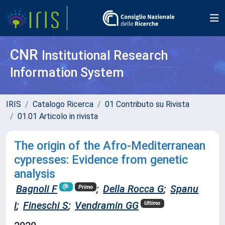
CNR
Institutional Research
Information System
IRIS
Catalogo Ricerca
01 Contributo su Rivista
01.01 Articolo in rivista
The origin of the Afro-Mediterranean
cypresses: Evidence from genetic
analysis
Bagnoli F
;
Della Rocca G
;
Spanu
Primo
I
;
Fineschi S
;
Vendramin GG
Ultimo