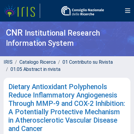
CNR
Institutional Research
Information System
IRIS
Catalogo Ricerca
01 Contributo su Rivista
01.05 Abstract in rivista
Dietary Antioxidant Polyphenols
Reduce Inflammatory Angiogenesis
Through MMP-9 and COX-2 Inhibition:
A Potentially Protective Mechanism
in Atherosclerotic Vascular Disease
and Cancer