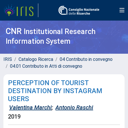
CNR
Institutional Research
Information System
IRIS
Catalogo Ricerca
04 Contributo in convegno
04.01 Contributo in Atti di convegno
PERCEPTION OF TOURIST
DESTINATION BY INSTAGRAM
USERS
Valentina Marchi
;
Antonio Raschi
2019