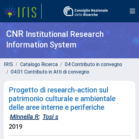
CNR
Institutional Research
Information System
IRIS
Catalogo Ricerca
04 Contributo in convegno
04.01 Contributo in Atti di convegno
Progetto di research-action sul
patrimonio culturale e ambientale
delle aree interne e periferiche
Minnella R
;
Tosi s
2019