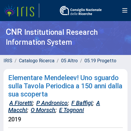
CNR
Institutional Research
Information System
IRIS
Catalogo Ricerca
05 Altro
05.19 Progetto
Elementare Mendeleev! Uno sguardo
sulla Tavola Periodica a 150 anni dalla
sua scoperta
A Fioretti
;
P Andronico
;
F Baffigi
;
A
Macchi
;
O Morsch
;
E Tognoni
2019