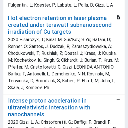
Fulgentini, L; Koester, P; Labate, L; Palla, D; Gizzi, L A
Hot electron retention in laser plasma
created under terawatt subnanosecond
irradiation of Cu targets
2020 Pisarczyk, T; Kalal, M; Gus'Kov, S Yu; Batani, D;
Renner, O; Santos, J; Dudzak, R; Zarasszydlowska, A;
Chodukowski, T; Rusiniak, Z; Dostal, J; Krasa, J; Krupka,
M; Kochetkov, Iu; Singh, S; Cikhardt, J; Burian, T; Krus, M;
Pfeifer, M; Cristoforetti, G; Gizzi, LEONIDA ANTONIO;
Baffigi, F; Antonelli, L; Demchenko, N N; Rosinski, M;
Terwinska, D; Borodziuk, S; Kubes, P; Ehret, M; Juha, L;
Skala, J; Korneev, Ph
Intense proton acceleration in
ultrarelativistic interaction with
nanochannels
2020 Gizzi, L. A.; Cristoforetti, G.; Baffigi, F.; Brandi, F.;