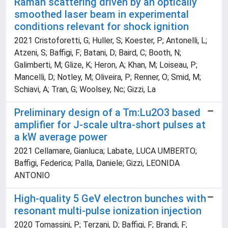
Raman scattering driven by an optically
smoothed laser beam in experimental
conditions relevant for shock ignition
2021 Cristoforetti, G; Huller, S; Koester, P; Antonelli, L;
Atzeni, S; Baffigi, F; Batani, D; Baird, C; Booth, N;
Galimberti, M; Glize, K; Heron, A; Khan, M; Loiseau, P;
Mancelli, D; Notley, M; Oliveira, P; Renner, O; Smid, M;
Schiavi, A; Tran, G; Woolsey, Nc; Gizzi, La
Preliminary design of a Tm:Lu2O3 based
amplifier for J-scale ultra-short pulses at
a kW average power
2021 Cellamare, Gianluca; Labate, LUCA UMBERTO;
Baffigi, Federica; Palla, Daniele; Gizzi, LEONIDA
ANTONIO
High-quality 5 GeV electron bunches with
resonant multi-pulse ionization injection
2020 Tomassini, P; Terzani, D; Baffigi, F; Brandi, F;