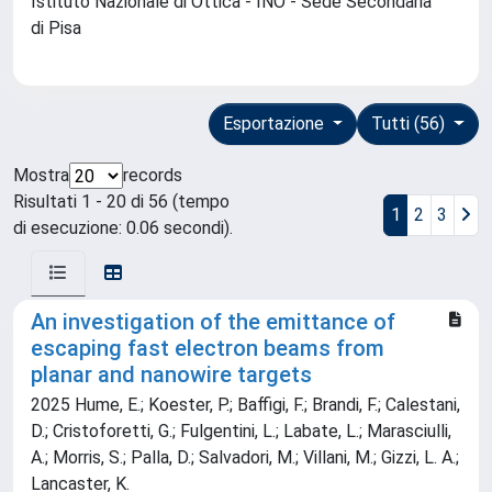
Istituto Nazionale di Ottica - INO - Sede Secondaria
di Pisa
Esportazione
Tutti (56)
Mostra
records
Risultati 1 - 20 di 56 (tempo
1
2
3
di esecuzione: 0.06 secondi).
An investigation of the emittance of
escaping fast electron beams from
planar and nanowire targets
2025 Hume, E.; Koester, P.; Baffigi, F.; Brandi, F.; Calestani,
D.; Cristoforetti, G.; Fulgentini, L.; Labate, L.; Marasciulli,
A.; Morris, S.; Palla, D.; Salvadori, M.; Villani, M.; Gizzi, L. A.;
Lancaster, K.