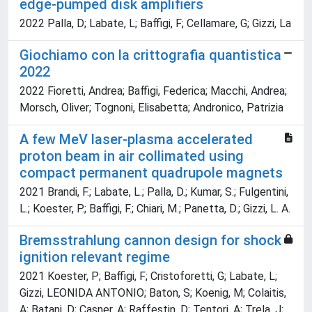
edge-pumped disk amplifiers
2022 Palla, D; Labate, L; Baffigi, F; Cellamare, G; Gizzi, La
Giochiamo con la crittografia quantistica
2022
2022 Fioretti, Andrea; Baffigi, Federica; Macchi, Andrea;
Morsch, Oliver; Tognoni, Elisabetta; Andronico, Patrizia
A few MeV laser-plasma accelerated
proton beam in air collimated using
compact permanent quadrupole magnets
2021 Brandi, F.; Labate, L.; Palla, D.; Kumar, S.; Fulgentini,
L.; Koester, P.; Baffigi, F.; Chiari, M.; Panetta, D.; Gizzi, L. A.
Bremsstrahlung cannon design for shock
ignition relevant regime
2021 Koester, P; Baffigi, F; Cristoforetti, G; Labate, L;
Gizzi, LEONIDA ANTONIO; Baton, S; Koenig, M; Colaitis,
A; Batani, D; Casner, A; Raffestin, D; Tentori, A; Trela, J;