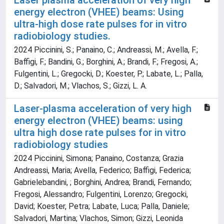
Laser plasma acceleration of very high
energy electron (VHEE) beams: Using
ultra-high dose rate pulses for in vitro
radiobiology studies.
2024 Piccinini, S.; Panaino, C.; Andreassi, M.; Avella, F.;
Baffigi, F.; Bandini, G.; Borghini, A.; Brandi, F.; Fregosi, A.;
Fulgentini, L.; Gregocki, D.; Koester, P.; Labate, L.; Palla,
D.; Salvadori, M.; Vlachos, S.; Gizzi, L. A.
Laser-plasma acceleration of very high
energy electron (VHEE) beams: using
ultra high dose rate pulses for in vitro
radiobiology studies
2024 Piccinini, Simona; Panaino, Costanza; Grazia
Andreassi, Maria; Avella, Federico; Baffigi, Federica;
Gabrielebandini, ; Borghini, Andrea; Brandi, Fernando;
Fregosi, Alessandro; Fulgentini, Lorenzo; Gregocki,
David; Koester, Petra; Labate, Luca; Palla, Daniele;
Salvadori, Martina; Vlachos, Simon; Gizzi, Leonida