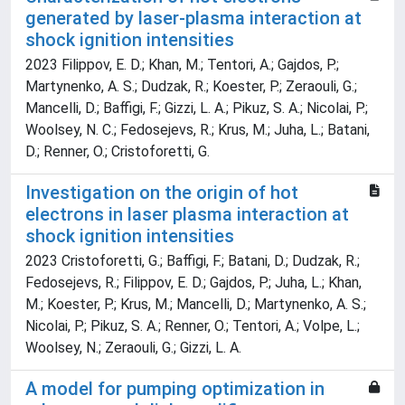
generated by laser-plasma interaction at
shock ignition intensities
2023 Filippov, E. D.; Khan, M.; Tentori, A.; Gajdos, P.;
Martynenko, A. S.; Dudzak, R.; Koester, P.; Zeraouli, G.;
Mancelli, D.; Baffigi, F.; Gizzi, L. A.; Pikuz, S. A.; Nicolai, P.;
Woolsey, N. C.; Fedosejevs, R.; Krus, M.; Juha, L.; Batani,
D.; Renner, O.; Cristoforetti, G.
Investigation on the origin of hot
electrons in laser plasma interaction at
shock ignition intensities
2023 Cristoforetti, G.; Baffigi, F.; Batani, D.; Dudzak, R.;
Fedosejevs, R.; Filippov, E. D.; Gajdos, P.; Juha, L.; Khan,
M.; Koester, P.; Krus, M.; Mancelli, D.; Martynenko, A. S.;
Nicolai, P.; Pikuz, S. A.; Renner, O.; Tentori, A.; Volpe, L.;
Woolsey, N.; Zeraouli, G.; Gizzi, L. A.
A model for pumping optimization in