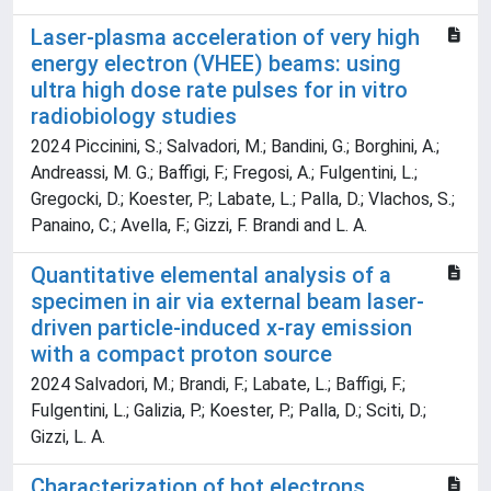
Laser-plasma acceleration of very high
energy electron (VHEE) beams: using
ultra high dose rate pulses for in vitro
radiobiology studies
2024 Piccinini, S.; Salvadori, M.; Bandini, G.; Borghini, A.;
Andreassi, M. G.; Baffigi, F.; Fregosi, A.; Fulgentini, L.;
Gregocki, D.; Koester, P.; Labate, L.; Palla, D.; Vlachos, S.;
Panaino, C.; Avella, F.; Gizzi, F. Brandi and L. A.
Quantitative elemental analysis of a
specimen in air via external beam laser-
driven particle-induced x-ray emission
with a compact proton source
2024 Salvadori, M.; Brandi, F.; Labate, L.; Baffigi, F.;
Fulgentini, L.; Galizia, P.; Koester, P.; Palla, D.; Sciti, D.;
Gizzi, L. A.
Characterization of hot electrons