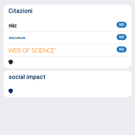
Citazioni
ND
ND
ND
social impact