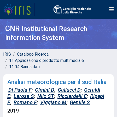
CNR
Institutional Research
Information System
IRIS
Catalogo Ricerca
11 Applicazione o prodotto multimediale
11.04 Banca dati
Analisi meteorologica per il sud Italia
Di Paola F
;
Cimini D
;
Gallucci D
;
Geraldi
E
;
Larosa S
;
Nilo ST
;
Ricciardelli E
;
Ripepi
E
;
Romano F
;
Viggiano M
;
Gentile S
2019