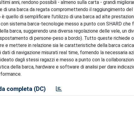
timi anni, rendono possibili - almeno sulla carta - grandi miglior
ne di una barca da regata compromettendo il raggiungimento del 
è quello di semplificare l'utilizzo di una barca ad alte prestazion
le con sistema barca-tecnologie messo a punto con SHARD che f
della barca, suggerendo una diversa regolazione delle vele, un di
uno spostamento di persone-peso a bordo). Tutto queste richiede
re e mettere in relazione sia le caratteristiche della barca carica
 i dati di navigazione misurati real time, fornendo la necessaria a
deato dagli stessi ragazzi e messo a punto con la collaborazion
ca della barca, hardware e software di analisi per dare indicazi
erformance.
a completa (DC)