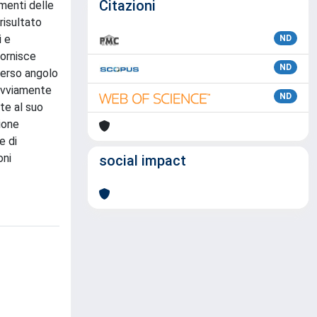
Citazioni
amenti delle
risultato
i e
ND
ornisce
ND
verso angolo
 ovviamente
ND
te al suo
zione
e di
oni
social impact