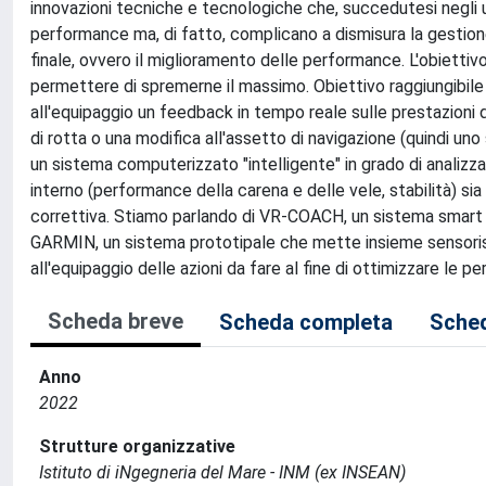
innovazioni tecniche e tecnologiche che, succedutesi negli ul
performance ma, di fatto, complicano a dismisura la gestio
finale, ovvero il miglioramento delle performance. L'obiettivo 
permettere di spremerne il massimo. Obiettivo raggiungibi
all'equipaggio un feedback in tempo reale sulle prestazioni 
di rotta o una modifica all'assetto di navigazione (quindi 
un sistema computerizzato "intelligente" in grado di analizza
interno (performance della carena e delle vele, stabilità) sia
correttiva. Stiamo parlando di VR-COACH, un sistema smart i
GARMIN, un sistema prototipale che mette insieme sensoristi
all'equipaggio delle azioni da fare al fine di ottimizzare le p
Scheda breve
Scheda completa
Sched
Anno
2022
Strutture organizzative
Istituto di iNgegneria del Mare - INM (ex INSEAN)