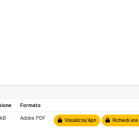
sione
Formato
 kB
Adobe PDF
Visualizza/Apri
Richiedi una