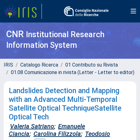
CNR
Institutional Research
Information System
IRIS
Catalogo Ricerca
01 Contributo su Rivista
01.08 Comunicazione in rivista (Letter - Letter to editor)
Landslides Detection and Mapping
with an Advanced Multi-Temporal
Satellite Optical TechniqueSatellite
Optical Tech
Valeria Satriano
;
Emanuele
Ciancia
;
Carolina Filizzola
;
Teodosio