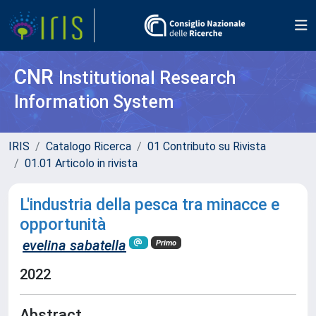
CNR
Institutional Research
Information System
IRIS
Catalogo Ricerca
01 Contributo su Rivista
01.01 Articolo in rivista
L'industria della pesca tra minacce e
opportunità
evelina sabatella
Primo
2022
Abstract