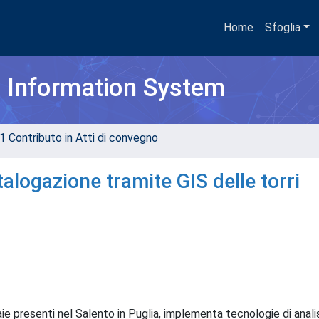
Home
Sfoglia
h Information System
1 Contributo in Atti di convegno
talogazione tramite GIS delle torri
e presenti nel Salento in Puglia, implementa tecnologie di anali