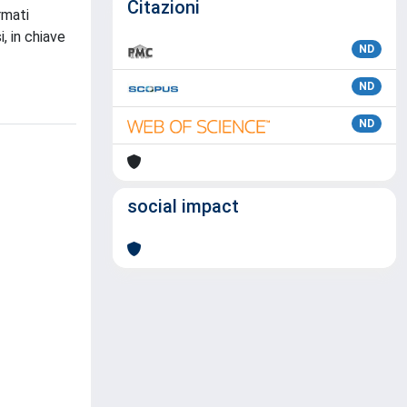
Citazioni
rmati
, in chiave
ND
ND
ND
social impact