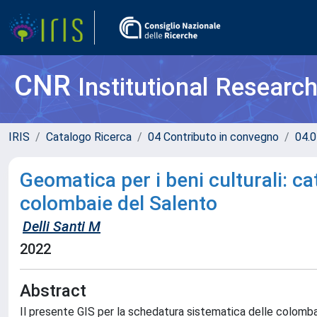
CNR
Institutional Researc
IRIS
Catalogo Ricerca
04 Contributo in convegno
04.0
Geomatica per i beni culturali: ca
colombaie del Salento
Delli Santi M
2022
Abstract
Il presente GIS per la schedatura sistematica delle colombai