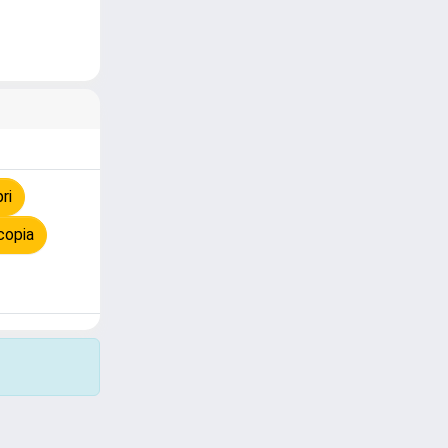
ri
copia